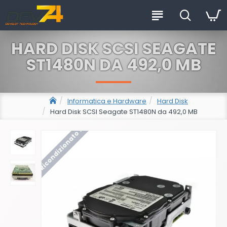
HARD DISK SCSI SEAGATE
ST1480N DA 492,0 MB
Informatica e Hardware
Hard Disk
Hard Disk SCSI Seagate ST1480N da 492,0 MB
Ricondizionato !