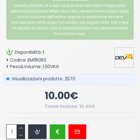
Questo prodotto è subito disponibile nel nostro magazzino
pertanto è possibile effettuare il ritiro direttamente subito dopo
la conclusione dell'ordine oppure la spedizione avviene
immediatamente dopo l'accredito del pagamento. Nel mese
di Agosto in alcuni casi le spedizioni possono essere rinviate
fino a fine mese.
Disponibilità:
1
Codice:
EM1150R2
Peso&Volume:
1.00VKG
Visualizzazioni prodotto: 2570
10.00€
Tasse incluse: 10.00€