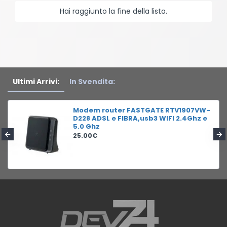
Hai raggiunto la fine della lista.
Ultimi Arrivi:
In Svendita:
Modem router FASTGATE RTV1907VW-
D228 ADSL e FIBRA,usb3 WIFI 2.4Ghz e
5.0 Ghz
25.00€