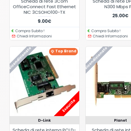
Scheda di rete 3Com
Scheda di rete 
OfficeConnect Fast Ethernet
N300 Mbps 
NIC 3CSOHO100-TX
25.00€
9.00€
Compra Subito !
Compra Subito !
Chiedi Informazioni
Chiedi Informazioni
Ricondizionato !
Ricondizionato !
Top Brand
Esaurito
D-Link
Planet
Scheda di rete interna PCI D-
Scheda di rete in