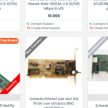
.5 10/100
Planet ENW-9503A V.6 10/100
RTL8139
5
Mbps RJ45
10.00€
Compra Subito !
Compra Su
Chiedi Informazioni
Chiedi In
Ricondizionato !
Non Testato !
Top Brand
Esaurito
Scheda Ethrnet per slot ISA
16 bit con attacco BNC
FI NetFly
Sched
WH2000CF