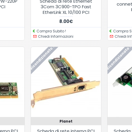
DPW-220P
Scheda di rete Ethernet
connet
PCI
3Com 3C900-TPO Fast
EtherLink XL 10/100 PCI
8.00€
Compra Subito !
Compra Su
Chiedi Informazioni
Chiedi In
Ricondizionato !
Ricondizionato !
Planet
terna PCI
Scheda di rete interna PCI
Scheda d