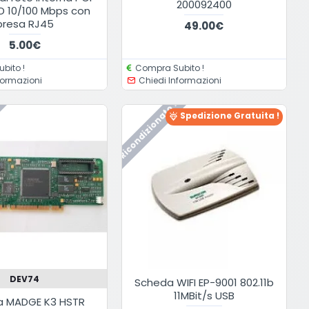
200092400
D 10/100 Mbps con
presa RJ45
49.00€
5.00€
bito !
Compra Subito !
formazioni
Chiedi Informazioni
Ricondizionato !
Spedizione Gratuita !
DEV74
Scheda WIFI EP-9001 802.11b
11MBit/s USB
a MADGE K3 HSTR