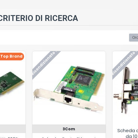
RITERIO DI RICERCA
Ord
Ricondizionato !
Ricondizionato !
Top Brand
3Com
Scheda d
da 1