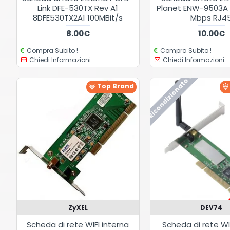
Link DFE-530TX Rev A1
Planet ENW-9503A V
8DFE530TX2A1 100MBit/s
Mbps RJ4
8.00€
10.00€
Compra Subito !
Compra Subito !
Chiedi Informazioni
Chiedi Informazioni
Ricondizionato !
Top Brand
ZyXEL
DEV74
Scheda di rete WIFI interna
Scheda di rete WI