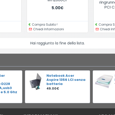
ringrun
PCI C
5.00€
Compra Subito !
Compra Su
Chiedi Informazioni
Chiedi In
Hai raggiunto la fine della lista.
ter
Notebook Acer
Aspire 1356 LCI senza
-D228
batteria
RA,usb3
49.00€
 e 5.0 Ghz