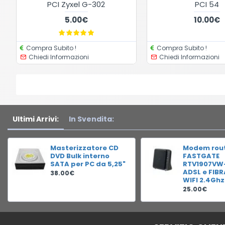
PCI Zyxel G-302
PCI 54
5.00€
10.00€
Compra Subito !
Compra Subito !
Chiedi Informazioni
Chiedi Informazioni
Ultimi Arrivi:
In Svendita:
Masterizzatore CD
Modem rou
DVD Bulk interno
FASTGATE
SATA per PC da 5,25"
RTV1907VW
ADSL e FIB
38.00€
WIFI 2.4Ghz
25.00€