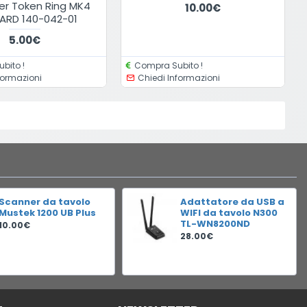
ner Token Ring MK4
10.00€
ARD 140-042-01
5.00€
bito !
Compra Subito !
formazioni
Chiedi Informazioni
Scanner da tavolo
Adattatore da USB a
Mustek 1200 UB Plus
WIFI da tavolo N300
TL-WN8200ND
10.00€
28.00€