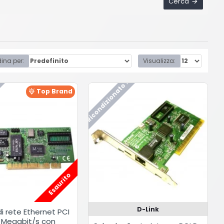
Cerca
ina per:
Visualizza:
Ricondizionato !
Top Brand
Esaurito
D-Link
i rete Ethernet PCI
0 Megabit/s con