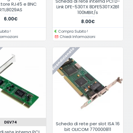
Scheda di rete interna PCI D-
tore RJ45 e BNC
Link DFE-530TX 8DFE530TX2B1
RTL8029AS
100MBit/s
6.00€
8.00€
bito !
Compra Subito !
formazioni
Chiedi Informazioni
Ricondizionato !
DEV74
Scheda di rete per slot ISA 16
bit OLICOM 770000811
i rete interna PCI