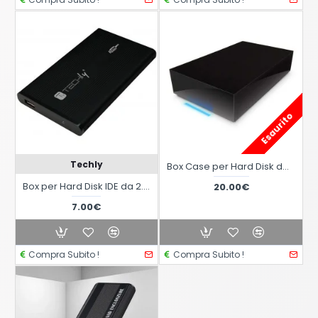
Esaurito
Techly
Box Case per Hard Disk da 3,5 Pollici SATA
Box per Hard Disk IDE da 2.5 pollici USB 2.0 Nero
20.00€
7.00€
Compra Subito !
Compra Subito !