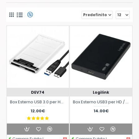
DEV74
Logilink
Box Esterno USB 3.0 per Hard Disk SATA da 2,5 pollici
Box Esterno USB3 per HD / SSD da 2.5 pollici SATA senza viti
12.00€
14.00€
Compra Subito !
Compra Subito !