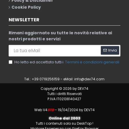
Policy & Disclaimer
Cookie Policy
NEWSLETTER
Rimani aggiornato su tutte le novità relative ai
nostri prodotti e servizi
Invia
Ho letto ed accettato tutti i
Termini e condizioni generali
Tel.: +39 0719256159 - eMail:
info@dev74.com
Copyright © 2026 by DEV74
Tutti i diritti Riservati
P.IVA IT02138140427
Web V4
STD
- 19/04/2024 by DEV74
Online dal 2003
Tutti i contenuti solo su DeskTop !
Migliore Esperienza con FireFox Browser