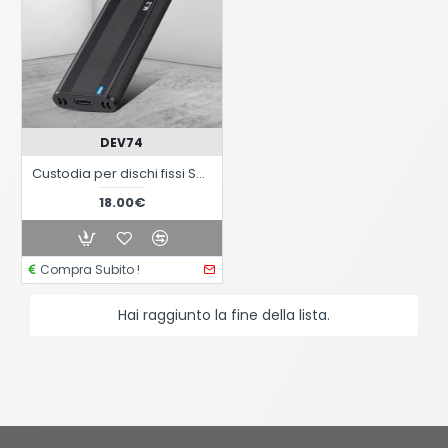
DEV74
Custodia per dischi fissi SSD M2 da 10Gbps NVME e SATA Dual Protocol M.2 a USB
18.00€
Compra Subito !
Hai raggiunto la fine della lista.