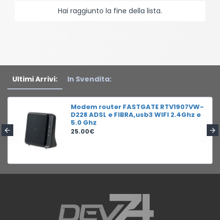
Hai raggiunto la fine della lista.
Ultimi Arrivi:
In Svendita:
Modem router FASTGATE RTV1907VW-
D228 ADSL e FIBRA,usb3 WIFI 2.4Ghz e
5.0 Ghz
25.00€