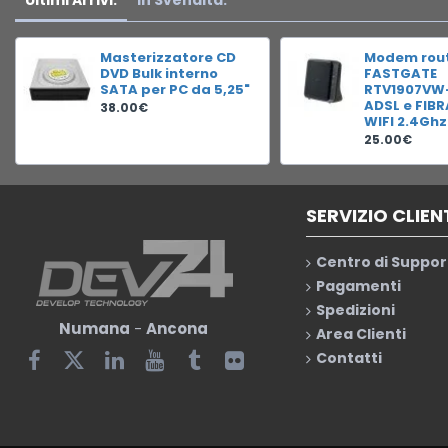
Ultimi Arrivi:
In Svendita:
Masterizzatore CD
Modem rou
DVD Bulk interno
FASTGATE
SATA per PC da 5,25"
RTV1907VW
ADSL e FIB
38.00€
WIFI 2.4Ghz
25.00€
SERVIZIO CLIEN
Centro di Suppor
Pagamenti
Spedizioni
Numana
-
Ancona
Area Clienti
Contatti