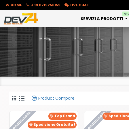
HOME
+39 0719256159
LIVE CHAT
Nov
SERVIZI & PRODOTTI
Product Compare
Ricondizionato !
Ricondizionato !
Top Brand
Spedizione
Spedizione Gratuita !