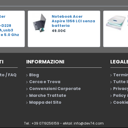
ter
Notebook Acer
Aspire 1356 LCI senza
-D228
batteria
RA,usb3
49.00€
 e 5.0 Ghz
TI
INFORMAZIONI
LEGAL
to / FAQ
Blog
Termin
Cerca e Trova
Tutte 
Convenzioni Corporate
Privac
Marche Trattate
Policy
Mappa del Sito
Cookie
Tel.: +39 0719256159 - eMail:
info@dev74.com