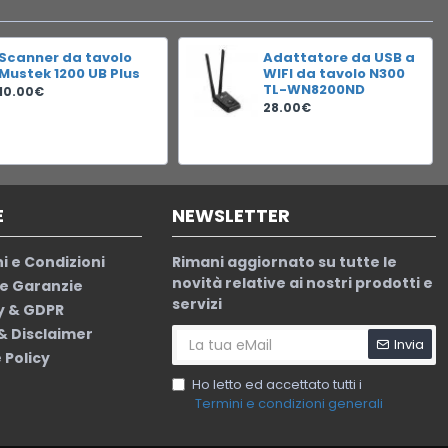
Scanner da tavolo
Adattatore da USB a
Mustek 1200 UB Plus
WIFI da tavolo N300
TL-WN8200ND
10.00€
28.00€
E
NEWSLETTER
i e Condizioni
Rimani aggiornato su tutte le
novità relative ai nostri prodotti e
le Garanzie
servizi
y & GDPR
 & Disclaimer
Invia
 Policy
Ho letto ed accettato tutti i
Termini e condizioni generali