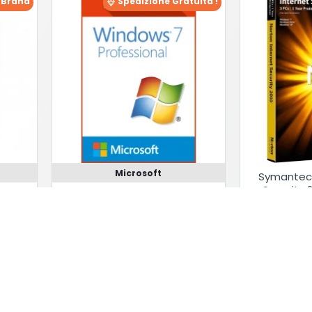
 Brand
Spedizione Gratuita !
Microsoft
Symantec 
Security 
osoft
Sistema Operativo Microsoft
nal
Windows 7 Professional
25.00€
Compra Subito !
Compra Subit
Chiedi Informazioni
Chiedi Infor