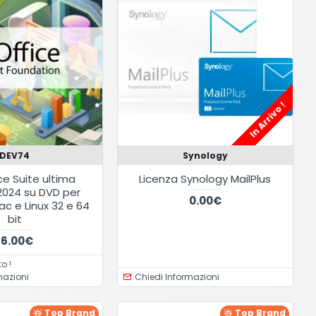
In Arrivo !
DEV74
Synology
ce Suite ultima
Licenza Synology MailPlus
2024 su DVD per
0.00€
c e Linux 32 e 64
bit
16.00€
o !
mazioni
Chiedi Informazioni
Top Brand
Top Brand