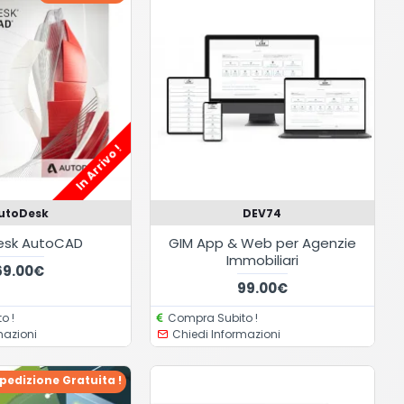
In Arrivo !
utoDesk
DEV74
esk AutoCAD
GIM App & Web per Agenzie
Immobiliari
69.00€
99.00€
o !
Compra Subito !
mazioni
Chiedi Informazioni
pedizione Gratuita !