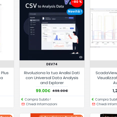
-80 %
Novità !
DEV74
 Plus
Rivoluziona la tua Analisi Dati
ScadaViewe
ua
con Universal Data Analysis
Visualizz
and Explorer
A
99.00€
1
498.00€
Compra Subito !
Compra Subit
Chiedi Informazioni
Chiedi Infor