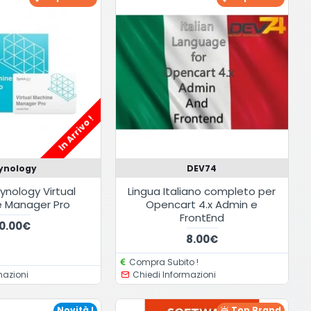
In Arrivo !
ynology
DEV74
ynology Virtual
Lingua Italiano completo per
 Manager Pro
Opencart 4.x Admin e
FrontEnd
0.00€
8.00€
Compra Subito !
mazioni
Chiedi Informazioni
Novità !
Top Brand