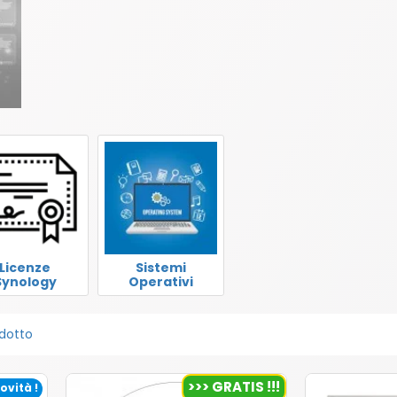
Licenze
Sistemi
Synology
Operativi
dotto
>>> GRATIS !!!
ovità !