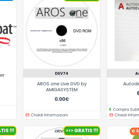
DEV74
A
er
AROS one Live DVD by
Autod
AMIGASYSTEM
0.00€
Compra Subit
Chiedi Informazioni
Chiedi Infor
TIS !!!
>>> GRATIS !!!
S