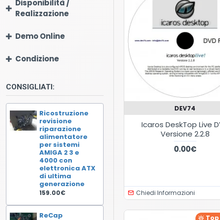
Disponibilità /
Realizzazione
Demo Online
Condizione
CONSIGLIATI:
DEV74
Ricostruzione
revisione
Icaros DeskTop Live 
riparazione
Versione 2.2.8
alimentatore
per sistemi
0.00€
AMIGA 2 3 e
4000 con
elettronica ATX
di ultima
generazione
Chiedi Informazioni
159.00€
ReCap
Top