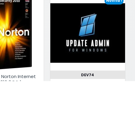
Novità !
DEV74
Norton Internet
2010 3 PC 1 anno
UpdateAdmin - Software per
Italiano
Controllo Completo
Aggiornamenti Windows
10.00€
9.00€
o !
Compra Subito !
mazioni
Chiedi Informazioni