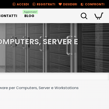
ACCEDI
REGISTRATI
DESIDERI
CONFRONTI
Aggiornato!
CONTATTI
BLOG
OMPUTERS, SERVER E
oftware per Computers, Server e Workstations