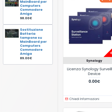
MainBoard per
Computers
Commodore
Amiga
98.00€
Sostituzione
Batteria
tampone su
MainBoard per
In
Computers
Commodore
Amiga
89.00€
Synology
Licenza Synology Survei
Device
0.00€
Chiedi Informazioni