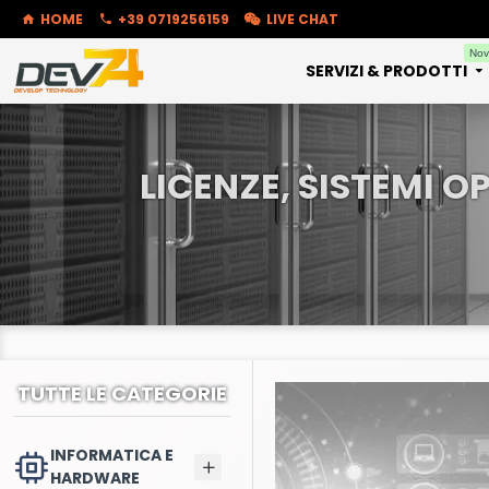
HOME
+39 0719256159
LIVE CHAT
Nov
SERVIZI & PRODOTTI
LICENZE, SISTEMI 
TUTTE LE CATEGORIE
INFORMATICA E
HARDWARE