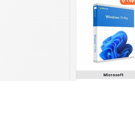
Top
Microsoft
Sistema Operativo Micr
Windows 11 Professio
39.00€
Compra Subito !
Chiedi Informazioni