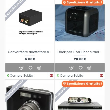
Ricondizionato !
Spedizione Gratuita !
Convertitore adattatore audio da digitale Toslink ottico spidf a analogico RCA
Dock per iPod iPhone radio sveglia 30 pin OZAKI iMini iP831
6.00€
20.00€
Compra Subito !
Compra Subito !
Ricondizionato !
Ricondizionato !
Spedizione Gratuita !