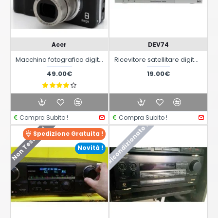
Acer
DEV74
Macchina fotografica digitale compatta Acer CR-8530
Ricevitore satellitare digitale free to air iotronic tns 7121 5000 canali tv & radio
49.00€
19.00€
Compra Subito !
Compra Subito !
Ricondizionato !
Non Testato !
Spedizione Gratuita !
Novità !