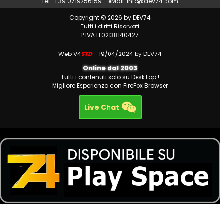
Tel.: +39 0719256159 - eMail:
info@dev74.com
Copyright © 2026 by DEV74
Tutti i diritti Riservati
P.IVA IT02138140427
Web V4
STD
- 19/04/2024 by DEV74
Online dal 2003
Tutti i contenuti solo su DeskTop !
Migliore Esperienza con FireFox Browser
Live Chat