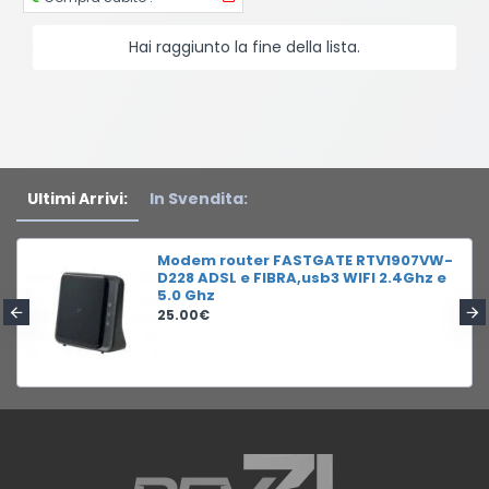
Hai raggiunto la fine della lista.
Ultimi Arrivi:
In Svendita:
Modem router FASTGATE RTV1907VW-
D228 ADSL e FIBRA,usb3 WIFI 2.4Ghz e
5.0 Ghz
25.00€