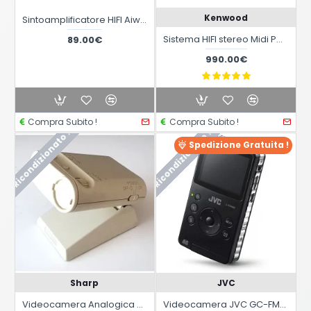
Kenwood
Sintoamplificatore HIFI Aiwa AV-D35 da revisionare
Sistema HIFI stereo Midi Perla Nera Kenwood M-94
89.00€
990.00€
Compra Subito !
Compra Subito !
Ricondizionato !
Ricondizionato !
Spedizione Gratuita !
Sharp
JVC
Videocamera Analogica a colori desktop Sharp YH-8B58 con sensore video CCD
Videocamera JVC GC-FM1BE HD MEMORY CAMERA FOTO E VIDEO HD SD