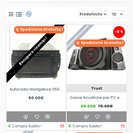
Ricondizionato !
Spedizione Gratuita !
-8 %
Recupero ricambi !
Spedizione Gratuita !
Trust
Autoradio Navigatore 05064191AD da revisionare per Chrysler C300
Casse Acustiche per PC e SmartPhone 2.1 con Subwoofer da 60 Watt Trust GXT 38
50.00€
69.00€
75.00€
Compra Subito !
Compra Subito !