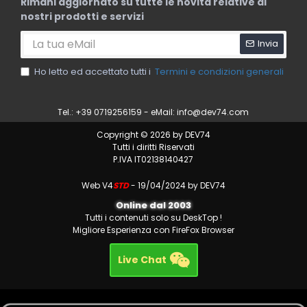
Rimani aggiornato su tutte le novità relative ai
nostri prodotti e servizi
Invia
Ho letto ed accettato tutti i
Termini e condizioni generali
Tel.: +39 0719256159 - eMail:
info@dev74.com
Copyright © 2026 by DEV74
Tutti i diritti Riservati
P.IVA IT02138140427
Web V4
STD
- 19/04/2024 by DEV74
Online dal 2003
Tutti i contenuti solo su DeskTop !
Migliore Esperienza con FireFox Browser
Live Chat