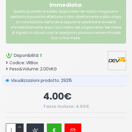
immediata:
Questo prodotto è subito disponibile nel nostro magazzino
pertanto è possibile effettuare il ritiro direttamente subito dopo
la conclusione dell'ordine oppure la spedizione avviene
immediatamente dopo l'accredito del pagamento. Nel mese
di Agosto in alcuni casi le spedizioni possono essere rinviate
fino a fine mese.
Disponibilità:
1
Codice:
VRBox
Peso&Volume:
2.00VKG
Visualizzazioni prodotto: 29215
4.00€
Tasse incluse: 4.00€