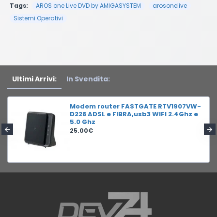
Tags:
AROS one Live DVD by AMIGASYSTEM
arosonelive
Sistemi Operativi
Ultimi Arrivi:
In Svendita:
Modem router FASTGATE RTV1907VW-
D228 ADSL e FIBRA,usb3 WIFI 2.4Ghz e
5.0 Ghz
25.00€