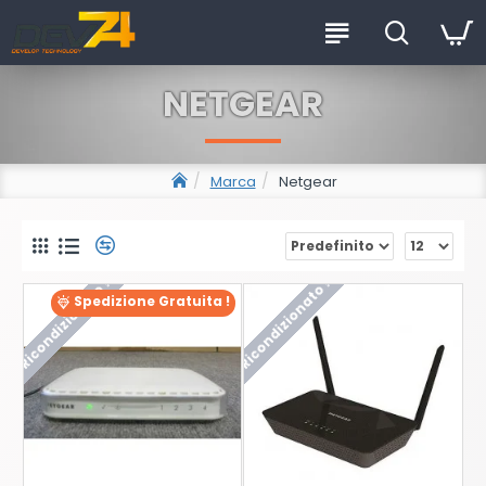
NETGEAR
Marca
Netgear
Ricondizionato !
Ricondizionato !
Spedizione Gratuita !