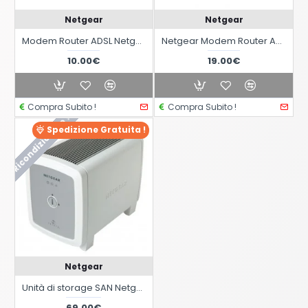
Netgear
Netgear
Modem Router ADSL Netgear DG834 v2
Netgear Modem Router ADSL2+ integrato N300 D1500-100pes
10.00€
19.00€
Compra Subito !
Compra Subito !
Ricondizionato !
Spedizione Gratuita !
Netgear
Unità di storage SAN Netgear SC101 Storage Central
69.00€