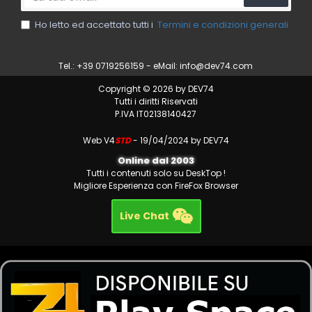
Ho letto ed accettato tutti i
Termini e condizioni generali
Tel.: +39 0719256159 - eMail:
info@dev74.com
Copyright © 2026 by DEV74
Tutti i diritti Riservati
P.IVA IT02138140427
Web V4
STD
- 19/04/2024 by DEV74
Online dal 2003
Tutti i contenuti solo su DeskTop !
Migliore Esperienza con FireFox Browser
Live Chat