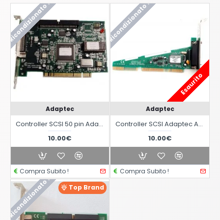
Ricondizionato !
Ricondizionato !
Esaurito
Adaptec
Adaptec
Controller SCSI 50 pin Adaptec AHA-2940S76 w/
Controller SCSI Adaptec AVA-1502AP per slot ISA 16 bit
10.00€
10.00€
Compra Subito !
Compra Subito !
Ricondizionato !
Top Brand