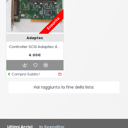
Esaurito
Adaptec
Controller SCSI Adaptec AVA-2904 PCI
4.00€
Compra Subito !
Hai raggiunto la fine della lista.
Ultimi Arrivi:
In Svendita: