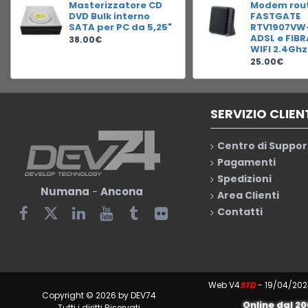
Masterizzatore CD
Modem rou
DVD Bulk interno
FASTGATE
SATA per PC da 5,25"
RTV1907VW
ADSL e FIB
38.00€
WIFI 2.4Ghz
25.00€
SERVIZIO CLIEN
Centro di Suppor
Pagamenti
Spedizioni
Numana
-
Ancona
Area Clienti
Contatti
Web V4
STD
- 19/04/202
Copyright © 2026 by DEV74
Online dal 2
Tutti i diritti Riservati