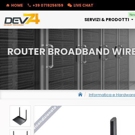
HOME
+39 0719256159
LIVE CHAT
Nov
SERVIZI & PRODOTTI
ROUTER BROADBAND WIREL
Informatica e Hardwar
Ricondizionato !