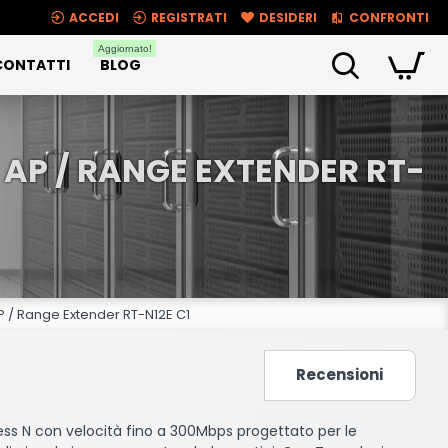
ACCEDI
REGISTRATI
DESIDERI
CONFRONTI
Aggiornato!
CONTATTI
BLOG
AP / RANGE EXTENDER RT-
P / Range Extender RT-N12E C1
Recensioni
less N con velocità fino a 300Mbps progettato per le