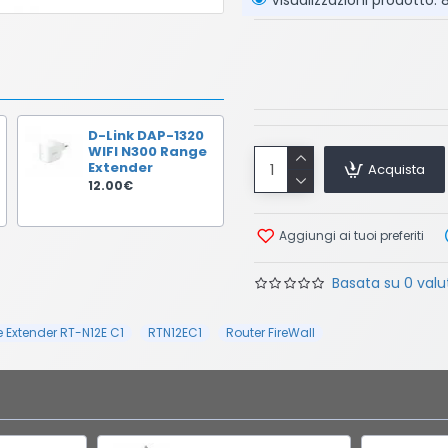
Visualizzazioni prodotto:
D-Link DAP-1320
WIFI N300 Range
Extender
Acquista
12.00€
Aggiungi ai tuoi preferiti
Basata su 0 valut
 Extender RT-N12E C1
RTN12EC1
Router FireWall