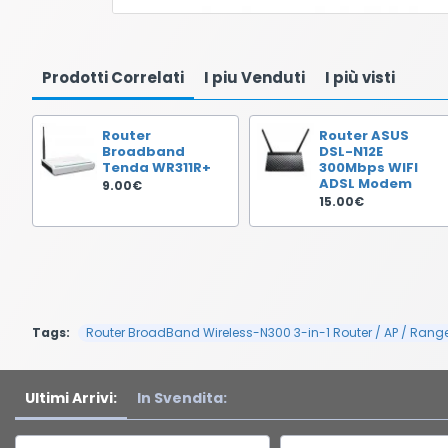
Prodotti Correlati
I piu Venduti
I più visti
Router
Router ASUS
Broadband
DSL-N12E
Tenda WR311R+
300Mbps WIFI
ADSL Modem
9.00€
15.00€
Tags:
Router BroadBand Wireless-N300 3-in-1 Router / AP / Range
Ultimi Arrivi:
In Svendita: