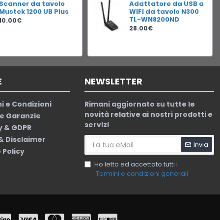
Scanner da tavolo
Adattatore da USB a
Mustek 1200 UB Plus
WIFI da tavolo N300
TL-WN8200ND
10.00€
28.00€
E
NEWSLETTER
i e Condizioni
Rimani aggiornato su tutte le
novità relative ai nostri prodotti e
le Garanzie
servizi
y & GDPR
 & Disclaimer
Invia
 Policy
Ho letto ed accettato tutti i
Termini e condizioni generali