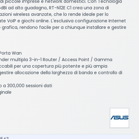
s di piccole imprese e network domestici. Con Tecnologia
Bi ad alto guadagno, RT-N12E C1 crea una zona di
zioni wireless avanzate, che lo rende ideale per lo
e VoIP e giochi online. L'esclusiva configurazione Internet
e grafica, rendono facile per a chiunque installare e gestire
 Porta Wan
ender multipla 3-in-1 Router / Access Point / Gamma
cabili per una copertura più potente e più ampia
estire allocazione della larghezza di banda e controllo di
no a 300,000 sessioni dati
ginale