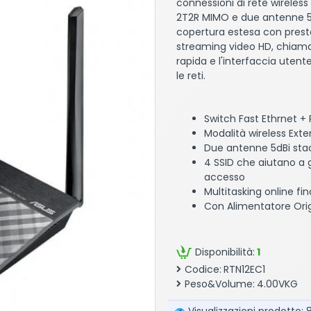
connessioni di rete wireles
2T2R MIMO e due antenne 5d
copertura estesa con presta
streaming video HD, chiamat
rapida e l'interfaccia utent
le reti.
Switch Fast Ethrnet +
Modalità wireless Ext
Due antenne 5dBi stac
4 SSID che aiutano a g
accesso
Multitasking online fi
Con Alimentatore Ori
Disponibilità:
1
Codice:
RTN12EC1
Peso&Volume:
4.00VKG