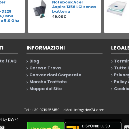
ter
Notebook Acer
Aspire 1356 LCI senza
-D228
batteria
RA,usb3
49.00€
 e 5.0 Ghz
TI
INFORMAZIONI
LEGAL
to / FAQ
Blog
Termin
Cerca e Trova
Tutte 
Convenzioni Corporate
Privac
Marche Trattate
Policy
Mappa del Sito
Cookie
Tel.: +39 0719256159 - eMail:
info@dev74.com
4 by DEV74
003
Live Chat