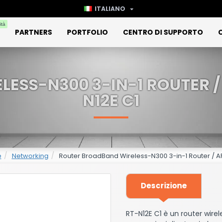
ITALIANO
ità
PARTNERS
PORTFOLIO
CENTRO DI SUPPORTO
ESS-N300 3-IN-1 ROUTER / 
N12E C1
e
Networking
Router BroadBand Wireless-N300 3-in-1 Router / A
Descrizione
RT-N12E C1 è un router wire