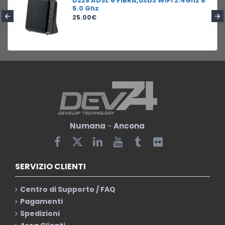
D228 ADSL e FIBRA,usb3 WIFI 2.4Ghz e
5.0 Ghz
25.00€
Numana
-
Ancona
SERVIZIO CLIENTI
Centro di Supporto / FAQ
Pagamenti
Spedizioni