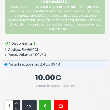
immediata:
Questo prodotto è subito disponibile nel nostro magazzino
pertanto è possibile effettuare il ritiro direttamente subito dopo
la conclusione dell'ordine oppure la spedizione avviene
immediatamente dopo l'accredito del pagamento. Nel mese
di Agosto in alcuni casi le spedizioni possono essere rinviate
fino a fine mese.
Disponibilità:
2
Codice:
FM-56PCI
Peso&Volume:
1.00VKG
Visualizzazioni prodotto: 6948
10.00€
Tasse incluse: 10.00€