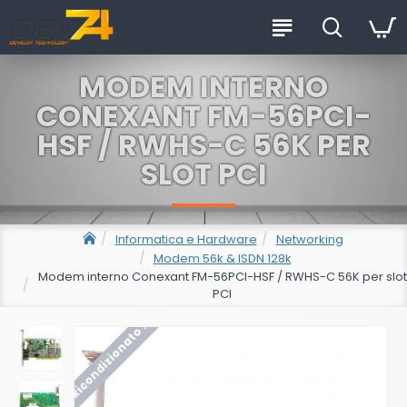
MODEM INTERNO
CONEXANT FM-56PCI-
HSF / RWHS-C 56K PER
SLOT PCI
Informatica e Hardware
Networking
Modem 56k & ISDN 128k
Modem interno Conexant FM-56PCI-HSF / RWHS-C 56K per slot
PCI
Ricondizionato !