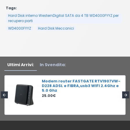
Tags:
Hard Disk interno WesternDigital SATA da 4 TB WD4000FYYZ per
recupero parti
WD4000FYYZ
Hard Disk Meccanici
Ultimi Arrivi:
In Svendita:
Modem router FASTGATE RTV1907VW-
D228 ADSL e FIBRA,usb3 WIFI 2.4Ghz e
5.0 Ghz
25.00€