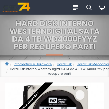
HARD DISK INTERNO
WESTERNDIGITAL SATA
DA 4 TB WD4000FYYZ
PER RECUPERO PARTI
Informatica e Hardware
Hard Disk
Hard Disk Meccanici
Hard Disk interno WesternDigital SATA da 4 TB WD4000FYYZ per
recupero parti
Recupero ricambi !