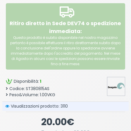
Ritiro diretto in Sede DEV74 o spedizione
immediata:
Questo prodotto è subito disponibile nel nostro magazzino
pertanto è possibile effettuare il ritiro direttamente subito dopo
la conclusione dell'ordine oppure la spedizione avviene
immediatamente dopo l'accredito del pagamento. Nel mese
di Agosto in alcuni casi le spedizioni possono essere rinviate
fino a fine mese.
Disponibilità:
1
Codice:
ST380815AS
Peso&Volume:
1.00VKG
Visualizzazioni prodotto: 3110
20.00€