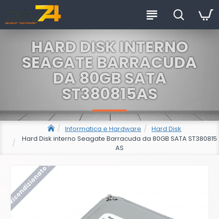
HARD DISK INTERNO
SEAGATE BARRACUDA
DA 80GB SATA
ST380815AS
Informatica e Hardware
Hard Disk
Hard Disk interno Seagate Barracuda da 80GB SATA ST380815
AS
Ricondizionato !