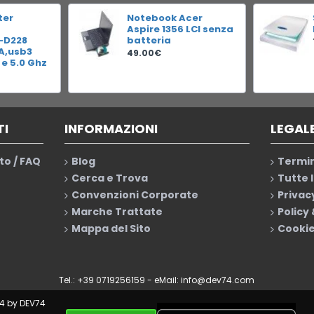
ter
Notebook Acer
Aspire 1356 LCI senza
-D228
batteria
RA,usb3
49.00€
 e 5.0 Ghz
TI
INFORMAZIONI
LEGAL
to / FAQ
Blog
Termin
Cerca e Trova
Tutte 
Convenzioni Corporate
Privac
Marche Trattate
Policy
Mappa del Sito
Cookie
Tel.: +39 0719256159 - eMail:
info@dev74.com
4 by DEV74