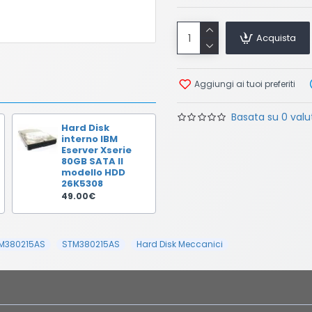
Acquista
Aggiungi ai tuoi preferiti
Basata su 0 valut
Hard Disk
interno IBM
Eserver Xserie
80GB SATA II
modello HDD
26K5308
49.00€
TM380215AS
STM380215AS
Hard Disk Meccanici