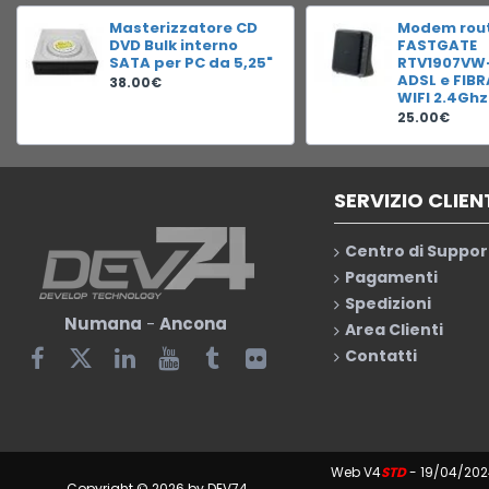
Masterizzatore CD
Modem rou
DVD Bulk interno
FASTGATE
SATA per PC da 5,25"
RTV1907VW
ADSL e FIB
38.00€
WIFI 2.4Ghz
25.00€
SERVIZIO CLIEN
Centro di Suppor
Pagamenti
Spedizioni
Numana
-
Ancona
Area Clienti
Contatti
Web V4
STD
- 19/04/202
Copyright © 2026 by DEV74