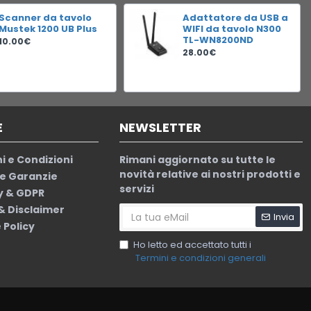
Scanner da tavolo
Adattatore da USB a
Mustek 1200 UB Plus
WIFI da tavolo N300
TL-WN8200ND
10.00€
28.00€
E
NEWSLETTER
i e Condizioni
Rimani aggiornato su tutte le
novità relative ai nostri prodotti e
le Garanzie
servizi
y & GDPR
 & Disclaimer
Invia
 Policy
Ho letto ed accettato tutti i
Termini e condizioni generali