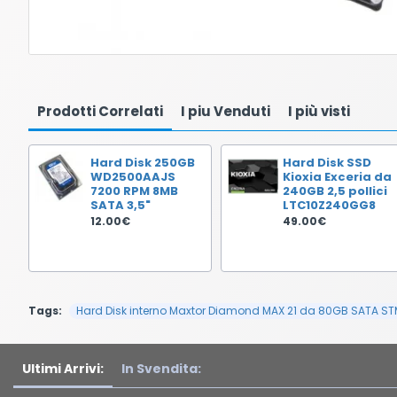
Prodotti Correlati
I piu Venduti
I più visti
Hard Disk 250GB
Hard Disk SSD
WD2500AAJS
Kioxia Exceria da
7200 RPM 8MB
240GB 2,5 pollici
SATA 3,5"
LTC10Z240GG8
12.00€
49.00€
Tags:
Hard Disk interno Maxtor Diamond MAX 21 da 80GB SATA S
Ultimi Arrivi:
In Svendita: