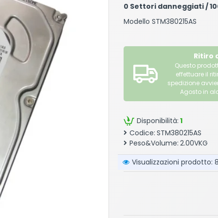
0 Settori danneggiati / 
Modello STM380215AS
Ritiro
Questo prodott
effettuare il 
spedizione avvi
Agosto in alc
Disponibilità:
1
Codice:
STM380215AS
Peso&Volume:
2.00VKG
Visualizzazioni prodotto: 8