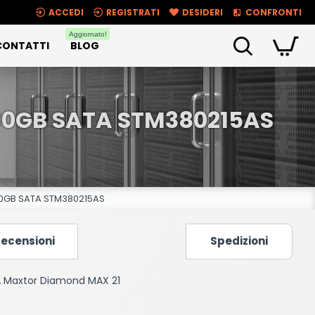
ACCEDI
REGISTRATI
DESIDERI
CONFRONTI
Aggiornato!
CONTATTI
BLOG
80GB SATA STM380215AS
 80GB SATA STM380215AS
ecensioni
Spedizioni
A Maxtor Diamond MAX 21