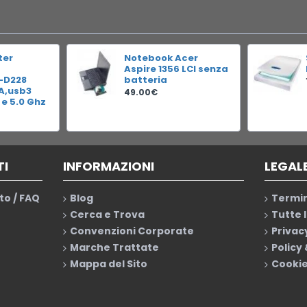
ter
Notebook Acer
Aspire 1356 LCI senza
-D228
batteria
RA,usb3
49.00€
 e 5.0 Ghz
TI
INFORMAZIONI
LEGAL
to / FAQ
Blog
Termin
Cerca e Trova
Tutte 
Convenzioni Corporate
Privac
Marche Trattate
Policy
Mappa del Sito
Cookie