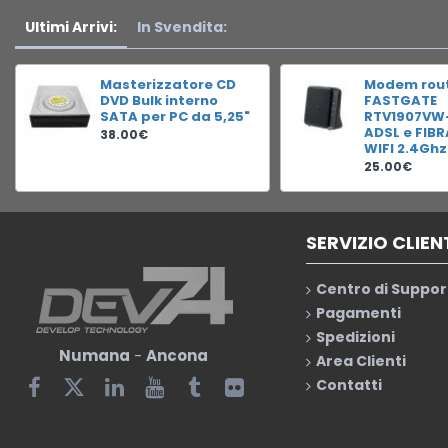
Ultimi Arrivi:
In Svendita:
Masterizzatore CD
Modem rou
DVD Bulk interno
FASTGATE
SATA per PC da 5,25"
RTV1907VW
ADSL e FIB
38.00€
WIFI 2.4Ghz
25.00€
SERVIZIO CLIEN
Centro di Suppor
Pagamenti
Spedizioni
Numana
-
Ancona
Area Clienti
Contatti