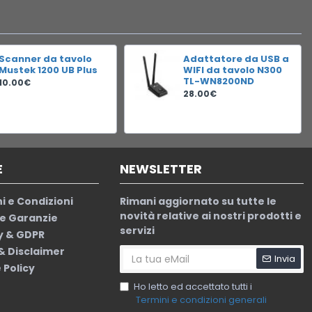
Scanner da tavolo
Adattatore da USB a
Mustek 1200 UB Plus
WIFI da tavolo N300
TL-WN8200ND
10.00€
28.00€
E
NEWSLETTER
i e Condizioni
Rimani aggiornato su tutte le
novità relative ai nostri prodotti e
le Garanzie
servizi
y & GDPR
 & Disclaimer
Invia
 Policy
Ho letto ed accettato tutti i
Termini e condizioni generali