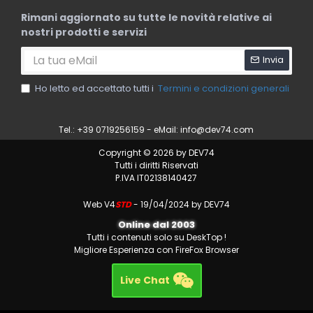
Rimani aggiornato su tutte le novità relative ai
nostri prodotti e servizi
Invia
Ho letto ed accettato tutti i
Termini e condizioni generali
Tel.: +39 0719256159 - eMail:
info@dev74.com
Copyright © 2026 by DEV74
Tutti i diritti Riservati
P.IVA IT02138140427
Web V4
STD
- 19/04/2024 by DEV74
Online dal 2003
Tutti i contenuti solo su DeskTop !
Migliore Esperienza con FireFox Browser
Live Chat