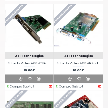
Ricondizionato !
Ricondizionato !
ATI Technologies
ATI Technologies
Scheda Video AGP ATI Radeon 7000 DVI-D con 32MB RAM DDR VGA + DVI-D
Scheda Video AGP Ati Radeon 9600SE con 128 MB di ram Video Out
10.00€
10.00€
Compra Subito !
Compra Subito !
Ricondizionato !
Ricondizionato !