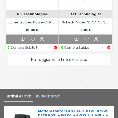
ATI Technologies
ATI Technologies
Scheda video PowerColor Radeon 9200SE R92L-LC3 128MB 64-Bit DDR AGP 4X/8X S-VID
Scheda Video SVGA ATI Sapphire Radeon 9200SE 128MB DDR
15.00€
5.00€
Compra Subito !
Compra Subito !
Hai raggiunto la fine della lista.
Ultimi Arrivi:
In Svendita:
Modem router FASTGATE RTV1907VW-
D228 ADSL e FIBRA,usb3 WIFI 2.4Ghz e