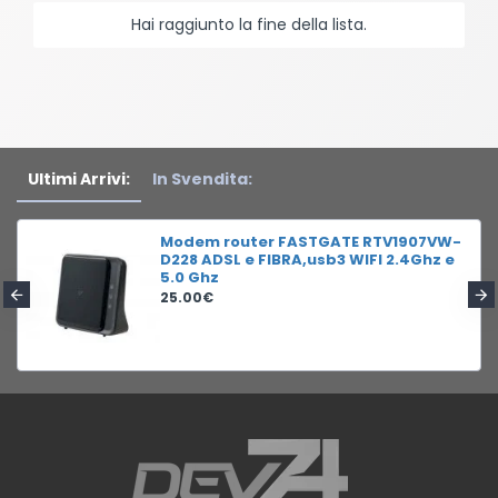
Hai raggiunto la fine della lista.
Ultimi Arrivi:
In Svendita:
Modem router FASTGATE RTV1907VW-
D228 ADSL e FIBRA,usb3 WIFI 2.4Ghz e
5.0 Ghz
25.00€