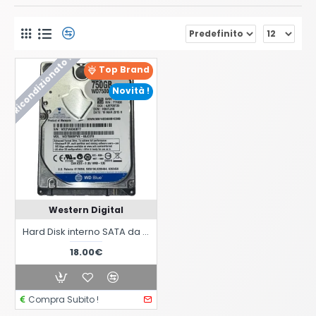
Ricondizionato !
Top Brand
Novità !
Western Digital
Hard Disk interno SATA da 2,5 Pollici WD7500BPVX-22JC3T0 da 750GB
18.00€
Compra Subito !