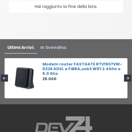
Hai raggiunto la fine della lista.
Ultimi Arrivi:
In Svendita:
Modem router FASTGATE RTV1907VW-
D228 ADSL e FIBRA,usb3 WIFI 2.4Ghz e
5.0 Ghz
25.00€