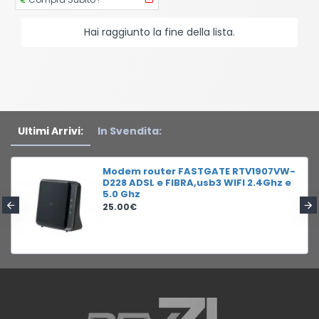
Hai raggiunto la fine della lista.
Ultimi Arrivi:
In Svendita:
Modem router FASTGATE RTV1907VW-
D228 ADSL e FIBRA,usb3 WIFI 2.4Ghz e
5.0 Ghz
25.00€