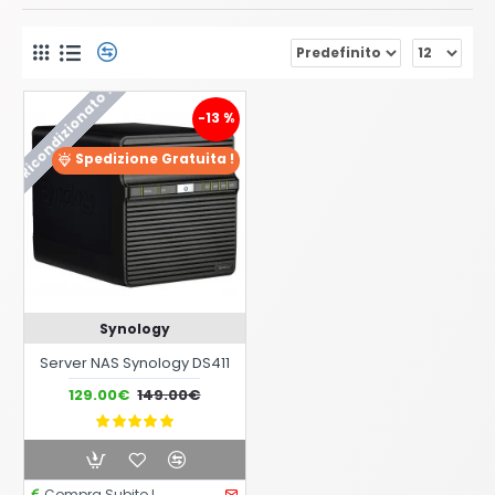
Ricondizionato !
-13 %
Spedizione Gratuita !
Synology
Server NAS Synology DS411
129.00€
149.00€
Compra Subito !