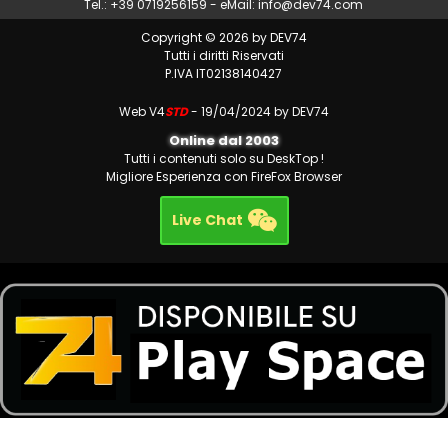
Tel.: +39 0719256159 - eMail:
info@dev74.com
Copyright © 2026 by DEV74
Tutti i diritti Riservati
P.IVA IT02138140427
Web V4
STD
- 19/04/2024 by DEV74
Online dal 2003
Tutti i contenuti solo su DeskTop !
Migliore Esperienza con FireFox Browser
Live Chat