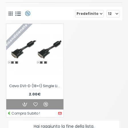
Ricondizionato !
Cavo DVI-D (18+1) Single Link maschio / maschio, con ferrite, mt 1.5
2.00€
Compra Subito !
Hai raggiunto la fine della lista.