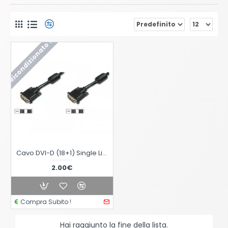
Ricondizionato !
Cavo DVI-D (18+1) Single Link maschio / maschio, con ferrite, mt 1.5
2.00€
Compra Subito !
Hai raggiunto la fine della lista.