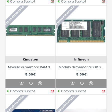
Compra Subito !
Compra Subito !
Ricondizionato !
Ricondizionato !
Kingston
Infineon
Modulo di memora RAM da 1GB DDR3-1066 KVR1066D3N7/1G
Modulo di memoria DDR SODIMM da 256MB 333mhz CL 2.5 PC2700
5.00€
5.00€
Compra Subito !
Compra Subito !
Ricondizionato !
Ricondizionato !