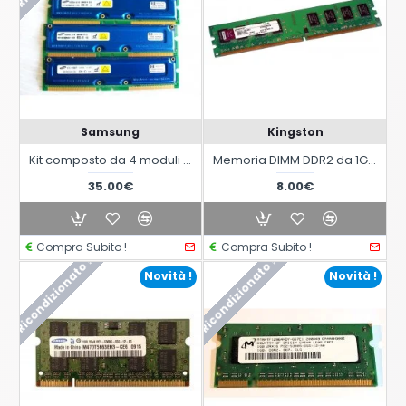
Samsung
Kingston
Kit composto da 4 moduli RIMM di memoria Samsung da 128MB ECC 800mhz RDRAM
Memoria DIMM DDR2 da 1GB KVR800D2N5/1G
35.00€
8.00€
Compra Subito !
Compra Subito !
Ricondizionato !
Ricondizionato !
Novità !
Novità !