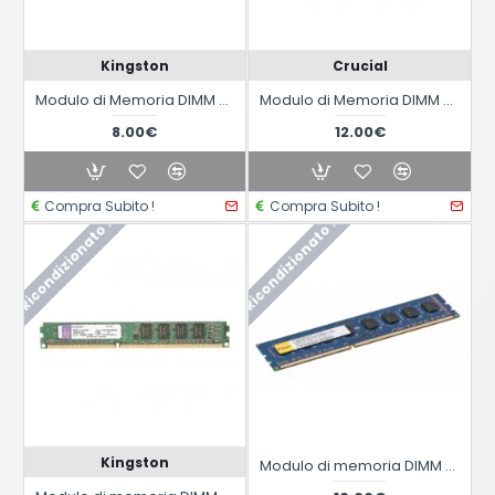
Kingston
Crucial
Modulo di Memoria DIMM DDR2 da 2GB KVR800D2N6/2G
Modulo di Memoria DIMM DDR3 da 2GB 1333 (PC3 10600) CT25664BA1339
8.00€
12.00€
Compra Subito !
Compra Subito !
Ricondizionato !
Ricondizionato !
Kingston
Modulo di memoria DIMM DDR3 Elixir da 4GB CL9.0