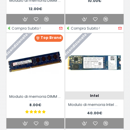
Modulo di memoria DIMM DDR3 da 2GB 1333Mhz KVR1333D3S8N9/2G Kingston
10.00€
12.00€
Compra Subito !
Compra Subito !
Ricondizionato !
Ricondizionato !
Top Brand
Intel
Modulo di memoria DIMM DDR3 Hnnix HMT125U6BFR8C-H9 da 2GB
Modulo di memoria Intel Optane M10 MEMPEK1W016GAL da 16GB M.2 2280
8.00€
40.00€