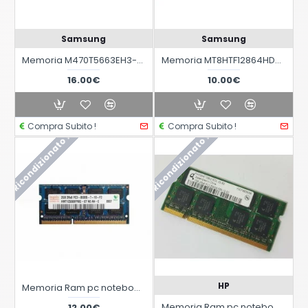
Samsung
Samsung
Memoria M470T5663EH3-CE6 2GB 200Pin SO-DIMM DDR2
Memoria MT8HTF12864HDY-667E1 DDR2 SDRAM 1GB SODIMM
16.00€
10.00€
Compra Subito !
Compra Subito !
Ricondizionato !
Ricondizionato !
HP
Memoria Ram pc notebook laptop SODIMM Hynix HMT125S6BFR8C-G7 NO AA-C 2GB DDR3 da 2G
Memoria Ram pc notebook laptop SODIMM HYS64T128021EDL-3S-B2 da 1GB DDR2
12.00€