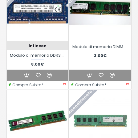
Infineon
Modulo di memoria DIMM DDR2 Buffalo D2U800C-1G/BJ da 1GB
Modulo di memoria DDR3 SODIMM da 2GB PC3 10600S-9-10-B2 EBJ20UF8BCS0-DJ-F
3.00€
8.00€
Compra Subito !
Compra Subito !
Ricondizionato !