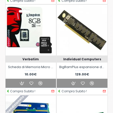
Compra Subito !
Compra Subito !
Verbatim
Individual Computers
Scheda di Memoria Micro SDHC da 8 Gb con Adattatore - Classe 4
BigRamPlus espansione di memoria Zorro III per Commodore Amiga 3000(T) / 4000(T)
10.00€
129.00€
Compra Subito !
Compra Subito !
Ricondizionato !