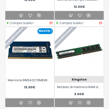
12.00€
Compra Subito !
Compra Subito !
Ricondizionato !
Ricondizionato !
Novità !
Kingston
Memoria RMSA3270ME86H9F-2666 4GB 260Pin SO-DIMM DDR4
Modulo di memora RAM da 1 GB DDR2 240 pin 1Rx8 PC2-6400U non ECC
13.00€
3.00€