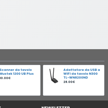
Scanner da tavolo
Adattatore da USB a
Mustek 1200 UB Plus
WIFI da tavolo N300
TL-WN8200ND
10.00€
28.00€
E
NEWSLETTER