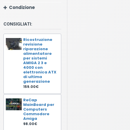
Condizione
CONSIGLIATI:
Ricostruzione
revisione
riparazione
alimentatore
per sistemi
AMIGA 2 3 e
4000 con
elettronica ATX
di ultima
generazione
159.00€
ReCap
MainBoard per
Computers
Commodore
Amiga
98.00€