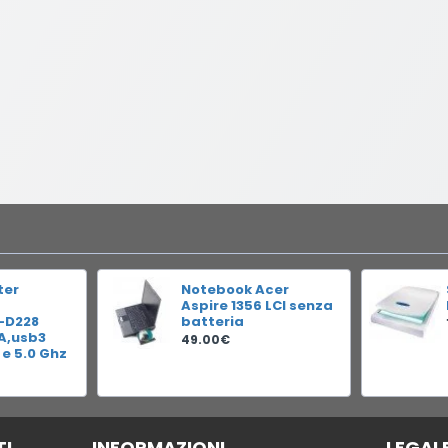
ter
Notebook Acer
Aspire 1356 LCI senza
-D228
batteria
RA,usb3
49.00€
 e 5.0 Ghz
TI
INFORMAZIONI
LEGAL