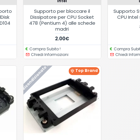
Intel
porto
Supporto per bloccare il
Supporto S
Disk
Dissipatore per CPU Socket
CPU Intel
D104
478 (Pentium 4) alle schede
madri
2.00€
Compra Subito !
Compra Subit
Chiedi Informazioni
Chiedi Infor
Ricondizionato !
Top Brand