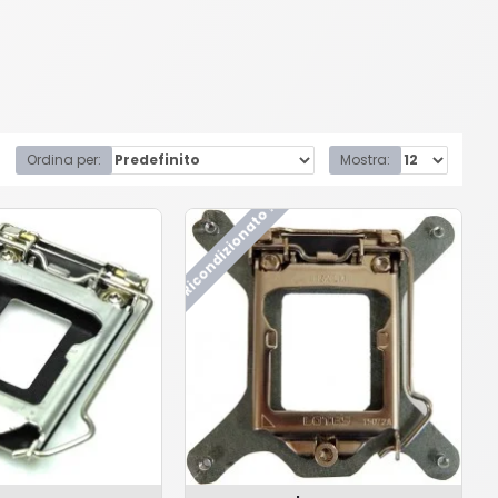
Ordina per:
Mostra:
Ricondizionato !