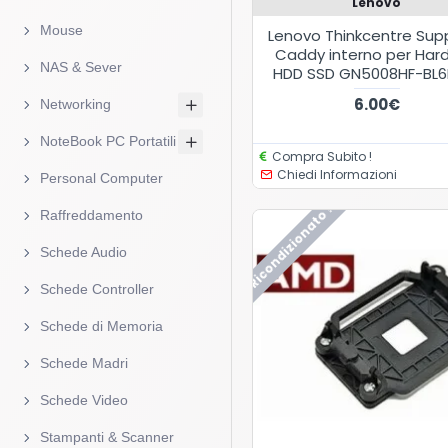
Lenovo
Mouse
Lenovo Thinkcentre Sup
Caddy interno per Hard
NAS & Sever
HDD SSD GN5008HF-BL6
6.00€
Networking
NoteBook PC Portatili
Compra Subito !
Chiedi Informazioni
Personal Computer
Ricondizionato !
Raffreddamento
Schede Audio
Schede Controller
Schede di Memoria
Schede Madri
Schede Video
Stampanti & Scanner