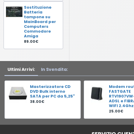
Sostituzione
Batteria
tampone su
MainBoard per
Computers
Commodore
Amiga
89.00€
Ultimi Arrivi:
In Svendita:
Masterizzatore CD
Modem rou
DVD Bulk interno
FASTGATE
SATA per PC da 5,25"
RTV1907VW
ADSL e FIB
38.00€
WIFI 2.4Ghz
25.00€
SERVIZIO CLIEN