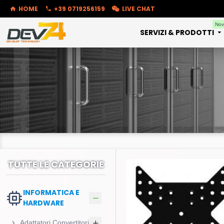
HOME
+39 0719256159
LIVE CHAT
Nov
SERVIZI & PRODOTTI
TUTTE LE CATEGORIE
INFORMATICA E
HARDWARE
Adattatori Convertitori