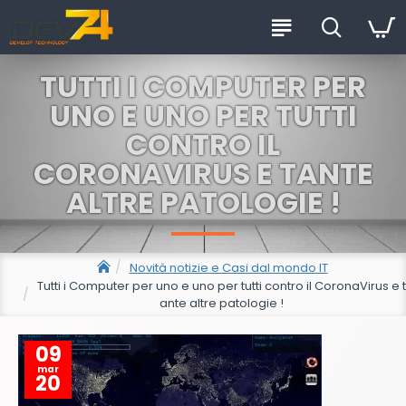
TUTTI I COMPUTER PER
UNO E UNO PER TUTTI
CONTRO IL
CORONAVIRUS E TANTE
ALTRE PATOLOGIE !
Novità notizie e Casi dal mondo IT
Tutti i Computer per uno e uno per tutti contro il CoronaVirus e t
ante altre patologie !
09
mar
20