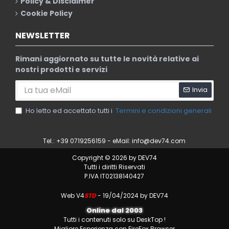
Policy & Disclaimer
Cookie Policy
NEWSLETTER
Rimani aggiornato su tutte le novità relative ai
nostri prodotti e servizi
Invia
Ho letto ed accettato tutti i
Termini e condizioni generali
Tel.: +39 0719256159 - eMail:
info@dev74.com
Copyright © 2026 by DEV74
Tutti i diritti Riservati
P.IVA IT02138140427
Web V4
STD
- 19/04/2024 by DEV74
Online dal 2003
Tutti i contenuti solo su DeskTop !
Migliore Esperienza con FireFox Browser