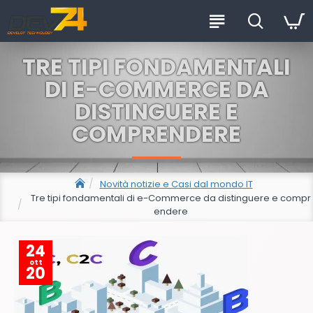
TRE TIPI FONDAMENTALI
DI E-COMMERCE DA
DISTINGUERE E
COMPRENDERE
Novità notizie e Casi dal mondo IT
Tre tipi fondamentali di e-Commerce da distinguere e compr
endere
24
ott
20