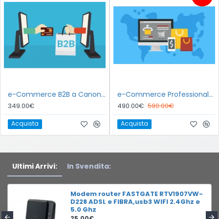
e-Commerce B2B a Canone Mensile
e-Commerce Professionale a Canone Mensile tutto incluso
349.00€
490.00€
590.00€
Acquista
Acquista
Ultimi Arrivi:
In Svendita:
Modem router FASTGATE RTV1907VW-
D228 ADSL e FIBRA,usb3 WIFI 2.4Ghz e
5.0 Ghz
25.00€