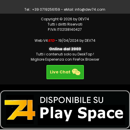
Tel.: +39 0719256159 - eMail:
info@dev74.com
Copyright © 2026 by DEV74
Tutti i diritti Riservati
P.IVA IT02138140427
Web V4
STD
- 19/04/2024 by DEV74
Online dal 2003
Tutti i contenuti solo su DeskTop !
Migliore Esperienza con FireFox Browser
Live Chat