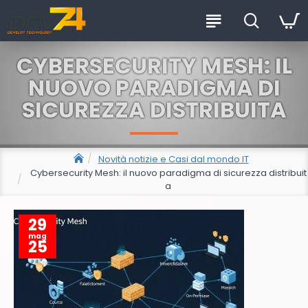
CYBERSECURITY MESH: IL
NUOVO PARADIGMA DI
SICUREZZA DISTRIBUITA
Novità notizie e Casi dal mondo IT
Cybersecurity Mesh: il nuovo paradigma di sicurezza distribuit
a
29
mag
25