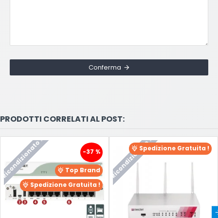
Conferma
PRODOTTI CORRELATI AL POST:
Ricondizionato !
Ricondizionato !
Spedizione Gratuita !
-37 %
Top Brand
Spedizione Gratuita !