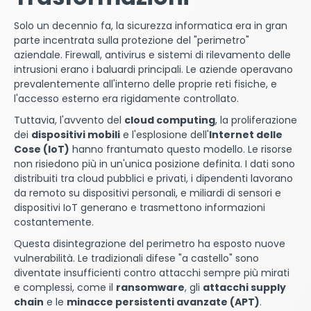
Solo un decennio fa, la sicurezza informatica era in gran
parte incentrata sulla protezione del "perimetro"
aziendale. Firewall, antivirus e sistemi di rilevamento delle
intrusioni erano i baluardi principali. Le aziende operavano
prevalentemente all'interno delle proprie reti fisiche, e
l'accesso esterno era rigidamente controllato.
Tuttavia, l'avvento del
cloud computing
, la proliferazione
dei
dispositivi mobili
e l'esplosione dell'
Internet delle
Cose (IoT)
hanno frantumato questo modello. Le risorse
non risiedono più in un'unica posizione definita. I dati sono
distribuiti tra cloud pubblici e privati, i dipendenti lavorano
da remoto su dispositivi personali, e miliardi di sensori e
dispositivi IoT generano e trasmettono informazioni
costantemente.
Questa disintegrazione del perimetro ha esposto nuove
vulnerabilità. Le tradizionali difese "a castello" sono
diventate insufficienti contro attacchi sempre più mirati
e complessi, come il
ransomware
, gli
attacchi supply
chain
e le
minacce persistenti avanzate (APT)
.