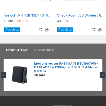
Firewall VPN FORTINET FG-60D
Check Point 730 Wireless 802.11ac Dual-Band Gigabit Security Firewall Modem Router
69.00€
109.00€
49.00€
Acquista
Acquista
Ultimi Arrivi:
In Svendita:
Modem router FASTGATE RTV1907VW-
D228 ADSL e FIBRA,usb3 WIFI 2.4Ghz e
5.0 Ghz
25.00€