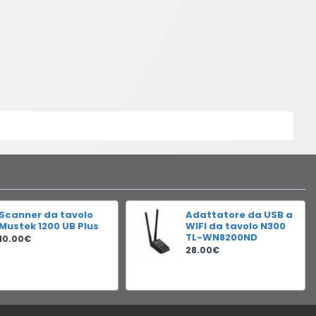
Scanner da tavolo
Adattatore da USB a
Mustek 1200 UB Plus
WIFI da tavolo N300
TL-WN8200ND
10.00€
28.00€