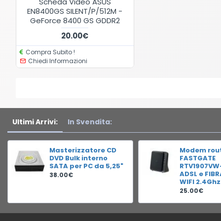
Scheda Video ASUS
EN8400GS SILENT/P/512M -
GeForce 8400 GS GDDR2
20.00€
Compra Subito !
Chiedi Informazioni
Ultimi Arrivi:
In Svendita:
Masterizzatore CD
Modem rou
DVD Bulk interno
FASTGATE
SATA per PC da 5,25"
RTV1907VW
ADSL e FIB
38.00€
WIFI 2.4Ghz
25.00€