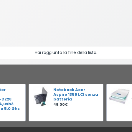
Hai raggiunto la fine della lista.
ter
Notebook Acer
Aspire 1356 LCI senza
-D228
batteria
RA,usb3
49.00€
 e 5.0 Ghz