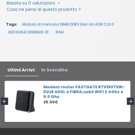
Basata su 0 valutazioni.
-
Cosa ne pensi di questo prodotto ?
Tags:
Modulo di memoria DIMM DDR3 Elixir da 4GB CL9.0
M2F4G64CB88B4N-DI
RAM
Ultimi Arrivi:
In Svendita:
Modem router FASTGATE RTV1907VW-
D228 ADSL e FIBRA,usb3 WIFI 2.4Ghz e
5.0 Ghz
25.00€