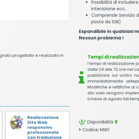
Possibilità di include
interazione ecc..
Comprende Servizio di
posta da 1GB)
Espandibile in qualsiasi 
Nessun problema !
gnato progettato e realizzato in
Tempi di realizzazio
I tempi di realizzazione 
dalle 24 alle 72 ore nel c
pubblicare sul vostro n
immediatamente antepr
Modifiche e rettifiche a
sito web vengono impleme
il mese di agosto tali tem
Realizzazione
Disponibilità:
8
Sito Web
responsivo
Codice:
MW1
professionale
con traduzione