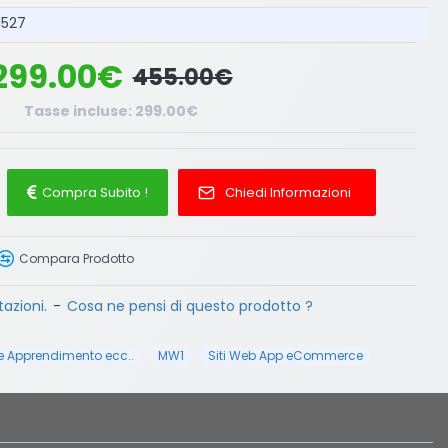
1527
299.00€
455.00€
Tasse incluse: 299.00€
Compra Subito !
Chiedi Informazioni
Compara Prodotto
azioni.
-
Cosa ne pensi di questo prodotto ?
ne Apprendimento ecc..
MW1
Siti Web App eCommerce