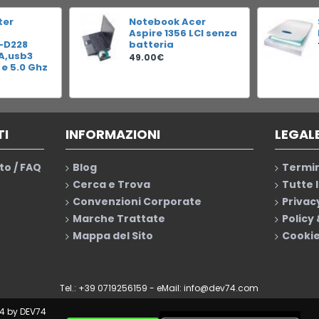
ter
Notebook Acer
Aspire 1356 LCI senza
-D228
batteria
RA,usb3
49.00€
 e 5.0 Ghz
TI
INFORMAZIONI
LEGAL
to / FAQ
Blog
Termin
Cerca e Trova
Tutte 
Convenzioni Corporate
Privac
Marche Trattate
Policy
Mappa del Sito
Cookie
Tel.: +39 0719256159 - eMail:
info@dev74.com
4 by DEV74