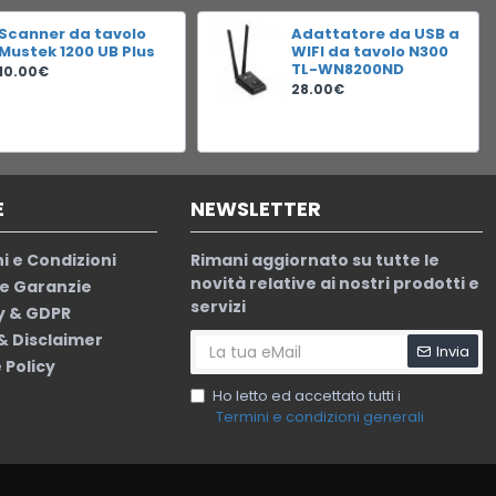
Scanner da tavolo
Adattatore da USB a
Mustek 1200 UB Plus
WIFI da tavolo N300
TL-WN8200ND
10.00€
28.00€
E
NEWSLETTER
i e Condizioni
Rimani aggiornato su tutte le
novità relative ai nostri prodotti e
le Garanzie
servizi
y & GDPR
 & Disclaimer
Invia
 Policy
Ho letto ed accettato tutti i
Termini e condizioni generali