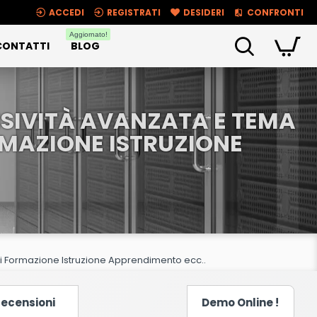
ACCEDI
REGISTRATI
DESIDERI
CONFRONTI
Aggiornato!
CONTATTI
BLOG
NSIVITÀ AVANZATA E TEMA
RMAZIONE ISTRUZIONE
di Formazione Istruzione Apprendimento ecc..
ecensioni
Demo Online !