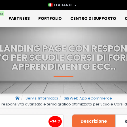
ITALIANO
ità
PARTNERS
PORTFOLIO
CENTRO DI SUPPORTO
 LANDING PAGE CON RESPO
O PER SCUOLE CORSI DI FO
APPRENDIMENTO ECC..
Servizi Informatici
Siti Web App eCommerce
responsività avanzata e tema grafico ottimizzato per Scuole Corsi 
Descrizione
R
-34 %