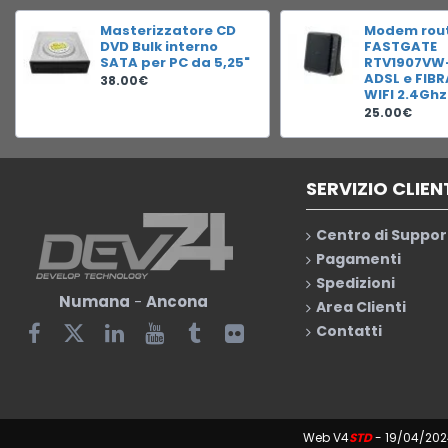
Masterizzatore CD
Modem rou
DVD Bulk interno
FASTGATE
SATA per PC da 5,25"
RTV1907VW
ADSL e FIB
38.00€
WIFI 2.4Ghz
25.00€
SERVIZIO CLIEN
Centro di Suppor
Pagamenti
Spedizioni
Numana
-
Ancona
Area Clienti
Contatti
Web V4
STD
- 19/04/202