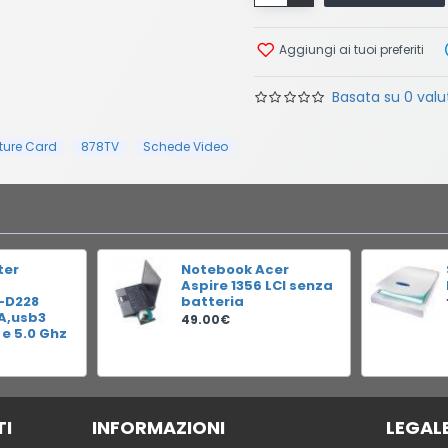
Aggiungi ai tuoi preferiti
Basata su 0 valut
ture Card
878TV
Schede Video
ter
Notebook Acer
Aspire 1356 LCI senza
-D228
batteria
RA,usb3
49.00€
 e 5.0 Ghz
TI
INFORMAZIONI
LEGAL