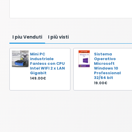
I piu Venduti
I più visti
Mini PC
Sistema
industriale
Operativo
Fanless con CPU
Microsoft
Intel WIFI 2 x LAN
Windows 10
Gigabit
Professional
32/64 bit
149.00€
19.00€