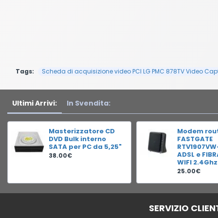
Tags:
Scheda di acquisizione video PCI LG PMC 878TV Video Cap
Ultimi Arrivi:
In Svendita:
Masterizzatore CD
Modem rou
DVD Bulk interno
FASTGATE
SATA per PC da 5,25"
RTV1907VW
ADSL e FIB
38.00€
WIFI 2.4Ghz
25.00€
SERVIZIO CLIEN