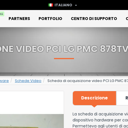
ITALIANO
ità
PARTNERS
PORTFOLIO
CENTRO DI SUPPORTO
ONE VIDEO PCI LG PMC 878T
dware
Schede Video
Scheda di acquisizione video PCI LG PMC 
Descrizione
R
La scheda di acquisizione 
dispositivo hardware per com
Permetteva agli utenti di a