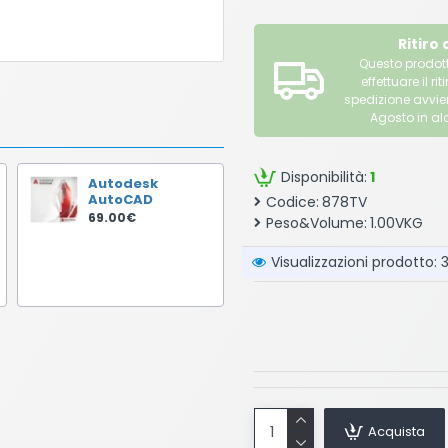
Ritiro
Questo prodott
effettuare il 
spedizione avvi
Agosto in alc
Disponibilità:
1
Autodesk
AutoCAD
Codice:
878TV
69.00€
Peso&Volume:
1.00VKG
Visualizzazioni prodotto: 
Acquista