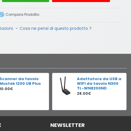
Compara Prodotto
azioni.
-
Cosa ne pensi di questo prodotto ?
Scanner da tavolo
Adattatore da USB a
Mustek 1200 UB Plus
WIFI da tavolo N300
TL-WN8200ND
10.00€
28.00€
E
NEWSLETTER