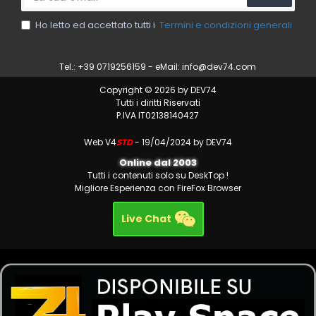
Ho letto ed accettato tutti i
Termini e condizioni generali
Tel.: +39 0719256159 - eMail:
info@dev74.com
Copyright © 2026 by DEV74
Tutti i diritti Riservati
P.IVA IT02138140427
Web V4
STD
- 19/04/2024 by DEV74
Online dal 2003
Tutti i contenuti solo su DeskTop !
Migliore Esperienza con FireFox Browser
Live Chat