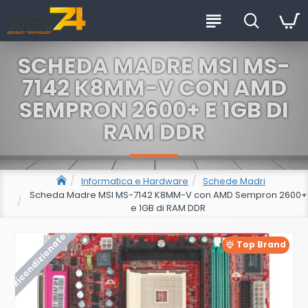
SCHEDA MADRE MSI MS-
7142 K8MM-V CON AMD
SEMPRON 2600+ E 1GB DI
RAM DDR
Informatica e Hardware
Schede Madri
Scheda Madre MSI MS-7142 K8MM-V con AMD Sempron 2600+
e 1GB di RAM DDR
Ricondizionato !
Top Brand