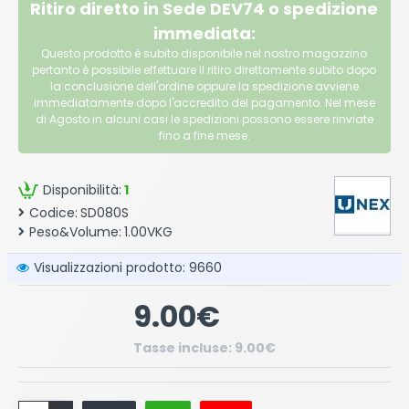
Ritiro diretto in Sede DEV74 o spedizione
immediata:
Questo prodotto è subito disponibile nel nostro magazzino
pertanto è possibile effettuare il ritiro direttamente subito dopo
la conclusione dell'ordine oppure la spedizione avviene
immediatamente dopo l'accredito del pagamento. Nel mese
di Agosto in alcuni casi le spedizioni possono essere rinviate
fino a fine mese.
Disponibilità:
1
Codice:
SD080S
Peso&Volume:
1.00VKG
Visualizzazioni prodotto: 9660
9.00€
Tasse incluse: 9.00€