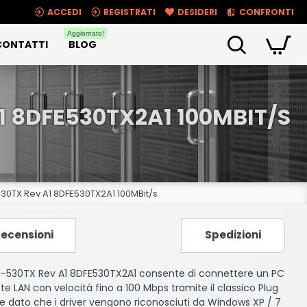
ACCEDI
REGISTRATI
DESIDERI
CONFRONTI
Aggiornato!
CONTATTI
BLOG
1 8DFE530TX2A1 100MBIT/S
530TX Rev A1 8DFE530TX2A1 100MBit/s
ecensioni
Spedizioni
FE-530TX Rev A1 8DFE530TX2A1 consente di connettere un PC
ete LAN con velocità fino a 100 Mbps tramite il classico Plug
e dato che i driver vengono riconosciuti da Windows XP / 7