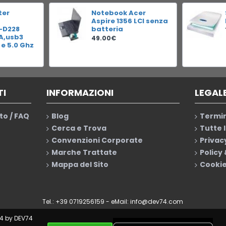
ter
Notebook Acer
Aspire 1356 LCI senza
-D228
batteria
RA,usb3
49.00€
 e 5.0 Ghz
TI
INFORMAZIONI
LEGAL
to / FAQ
Blog
Termin
Cerca e Trova
Tutte 
Convenzioni Corporate
Privac
Marche Trattate
Policy
Mappa del Sito
Cookie
Tel.: +39 0719256159 - eMail:
info@dev74.com
4 by DEV74