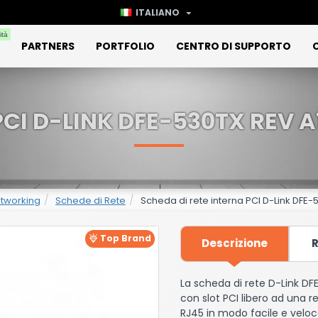
ITALIANO
ità
PARTNERS
PORTFOLIO
CENTRO DI SUPPORTO
PCI D-LINK DFE-530TX REV A
tworking
Schede di Rete
Scheda di rete interna PCI D-Link DFE-
Top Brand
Descrizione
R
La scheda di rete D-Link D
con slot PCI libero ad una r
RJ45 in modo facile e veloc