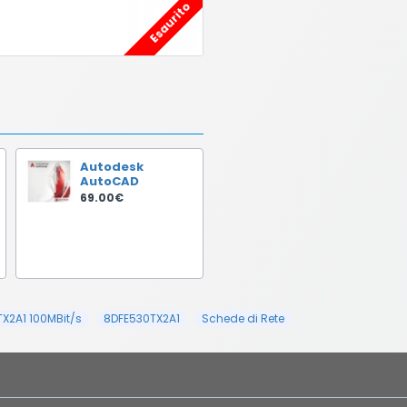
Esaurito
Autodesk
AutoCAD
69.00€
TX2A1 100MBit/s
8DFE530TX2A1
Schede di Rete