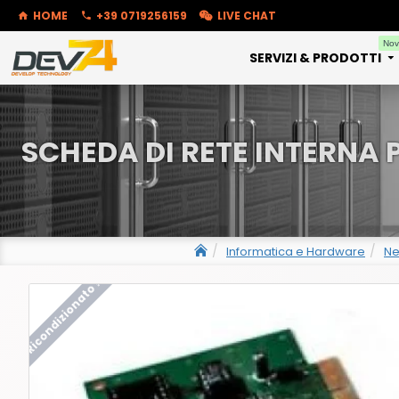
HOME
+39 0719256159
LIVE CHAT
Nov
SERVIZI & PRODOTTI
SCHEDA DI RETE INTERNA 
Informatica e Hardware
Ne
Ricondizionato !