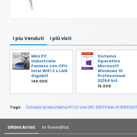
I piu Venduti
I più visti
Mini PC
Sistema
industriale
Operativo
Fanless con CPU
Microsoft
Intel WIFI 2 x LAN
Windows 10
Gigabit
Professional
32/64 bit
149.00€
19.00€
Tags:
Scheda di rete interna PCI D-Link DFE-530TX Rev A1 8DFE530
Ultimi Arrivi:
In Svendita: