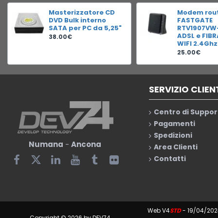
Masterizzatore CD
Modem rou
DVD Bulk interno
FASTGATE
SATA per PC da 5,25"
RTV1907VW
ADSL e FIB
38.00€
WIFI 2.4Ghz
25.00€
SERVIZIO CLIEN
Centro di Suppor
Pagamenti
Spedizioni
Numana
-
Ancona
Area Clienti
Contatti
Web V4
STD
- 19/04/202
Copyright © 2026 by DEV74