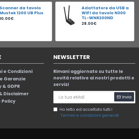
Scanner da tavolo
Adattatore da USB a
Mustek 1200 UB Plus
WIFI da tavolo N300
TL-WN8200ND
10.00€
28.00€
E
NEWSLETTER
i e Condizioni
Rimani aggiornato su tutte le
novità relative ai nostri prodotti e
le Garanzie
servizi
y & GDPR
 & Disclaimer
Invia
 Policy
Ho letto ed accettato tutti i
Termini e condizioni generali