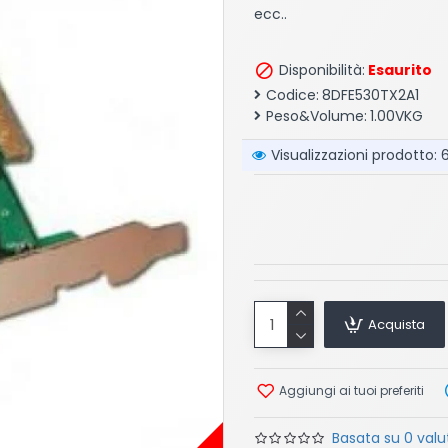
ecc..
Disponibilità:
Esaurito
Codice:
8DFE530TX2A1
Peso&Volume:
1.00VKG
Visualizzazioni prodotto:
Acquista
Aggiungi ai tuoi preferiti
Basata su 0 valut