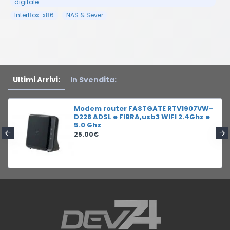
digitale
InterBox-x86
NAS & Sever
Ultimi Arrivi:
In Svendita:
Modem router FASTGATE RTV1907VW-
D228 ADSL e FIBRA,usb3 WIFI 2.4Ghz e
5.0 Ghz
25.00€