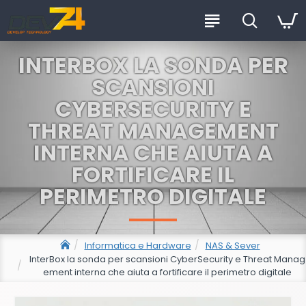
INTERBOX LA SONDA PER
SCANSIONI
CYBERSECURITY E
THREAT MANAGEMENT
INTERNA CHE AIUTA A
FORTIFICARE IL
PERIMETRO DIGITALE
Informatica e Hardware
NAS & Sever
InterBox la sonda per scansioni CyberSecurity e Threat Manag
ement interna che aiuta a fortificare il perimetro digitale