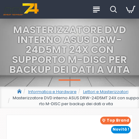
MASTERIZZATORE DVD
INTERNO ASUS DRW-
24D5MT 24X CON
SUPPORTO M-DISC PER
BACKUP DEI DATI A VITA
Informatica e Hardware
Lettori e Masterizzatori
Masterizzatore DVD interno ASUS DRW-24D5MT 24X con suppo
rto M-DISC per backup dei dati a vita
Top Brand
Novità !