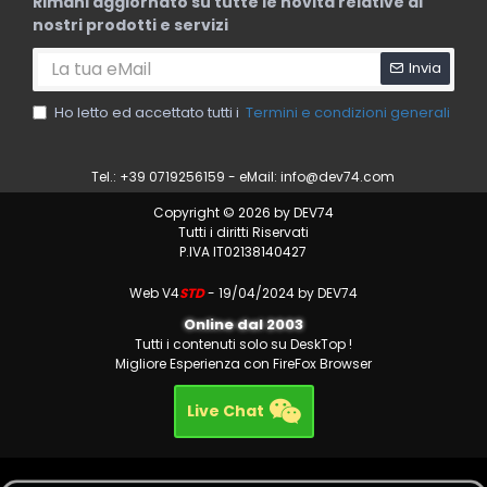
Rimani aggiornato su tutte le novità relative ai
nostri prodotti e servizi
Invia
Ho letto ed accettato tutti i
Termini e condizioni generali
Tel.: +39 0719256159 - eMail:
info@dev74.com
Copyright © 2026 by DEV74
Tutti i diritti Riservati
P.IVA IT02138140427
Web V4
STD
- 19/04/2024 by DEV74
Online dal 2003
Tutti i contenuti solo su DeskTop !
Migliore Esperienza con FireFox Browser
Live Chat