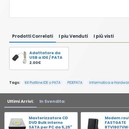
Prodotti Correlati
I piu Venduti
I più visti
Adattatore da
USB a IDE / PATA
2.00€
Tags:
Kit Piattine IDE o PATA
PIDEPATA
Informatica e Hardwa
Ultimi Arrivi:
In Svendita:
Masterizzatore CD
Modem rou
DVD Bulk interno
FASTGATE
SATA per PC da 5,25"
RTV1907VW