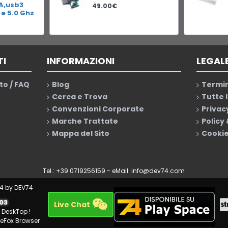
RA,usb3
49.00€
 e 5.0 Ghz
TI
INFORMAZIONI
LEGAL
to / FAQ
Blog
Termin
Cerca e Trova
Tutte 
Convenzioni Corporate
Privac
Marche Trattate
Policy
Mappa del Sito
Cookie
Tel.: +39 0719256159 - eMail:
info@dev74.com
4 by DEV74
003
Live Chat
u DeskTop !
reFox Browser