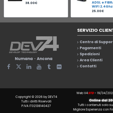
ADSL e FIB
38.00€
WIFI 2.4Ghz
25.00€
SERVIZIO CLIEN
Centro di Suppor
Pagamenti
Spedizioni
Numana
-
Ancona
Area Clienti
Contatti
Web V4
STD
- 19/04/202
Copyright © 2026 by DEV74
Online dal 2
Tutti i diritti Riservati
Tutti i contenuti solo s
P.IVA IT02138140427
Migliore Esperienza con Fi