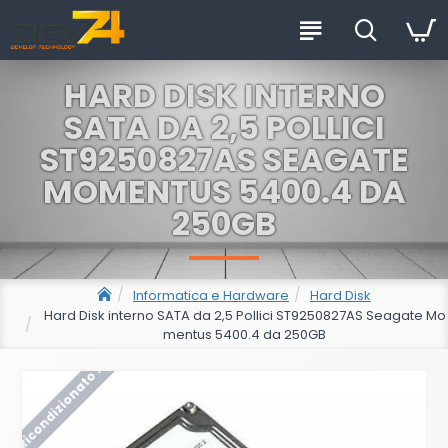
HARD DISK INTERNO
SATA DA 2,5 POLLICI
ST9250827AS SEAGATE
MOMENTUS 5400.4 DA
250GB
Informatica e Hardware
Hard Disk
Hard Disk interno SATA da 2,5 Pollici ST9250827AS Seagate Mo
mentus 5400.4 da 250GB
Ricondizionato !