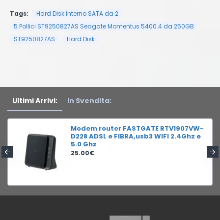
Tags:
Hard Disk interno SATA da 2
5 Pollici ST9250827AS Seagate Momentus 5400.4 da 250GB
ST9250827AS
Hard Disk
Ultimi Arrivi:
In Svendita:
Modem router FASTGATE RTV1907VW-
D228 ADSL e FIBRA,usb3 WIFI 2.4Ghz e
5.0 Ghz
25.00€