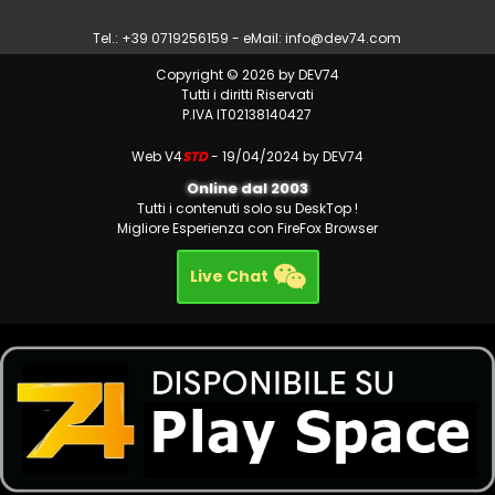
Tel.: +39 0719256159 - eMail:
info@dev74.com
Copyright © 2026 by DEV74
Tutti i diritti Riservati
P.IVA IT02138140427
Web V4
STD
- 19/04/2024 by DEV74
Online dal 2003
Tutti i contenuti solo su DeskTop !
Migliore Esperienza con FireFox Browser
Live Chat