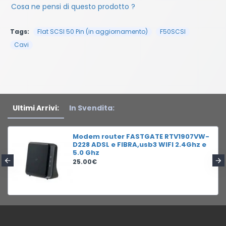
Cosa ne pensi di questo prodotto ?
Tags:
Flat SCSI 50 Pin (in aggiornamento)
F50SCSI
Cavi
Ultimi Arrivi:
In Svendita:
Modem router FASTGATE RTV1907VW-
D228 ADSL e FIBRA,usb3 WIFI 2.4Ghz e
5.0 Ghz
25.00€