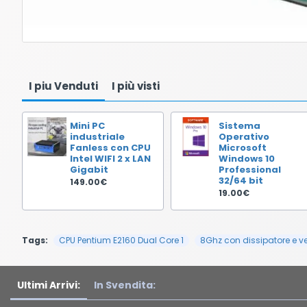
I piu Venduti
I più visti
Mini PC
Sistema
industriale
Operativo
Fanless con CPU
Microsoft
Intel WIFI 2 x LAN
Windows 10
Gigabit
Professional
32/64 bit
149.00€
19.00€
Tags:
CPU Pentium E2160 Dual Core 1
8Ghz con dissipatore e ve
Ultimi Arrivi:
In Svendita: