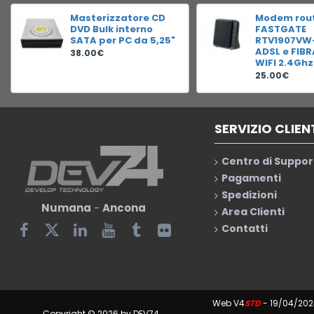
Masterizzatore CD
Modem rou
DVD Bulk interno
FASTGATE
SATA per PC da 5,25"
RTV1907VW
ADSL e FIB
38.00€
WIFI 2.4Ghz
25.00€
SERVIZIO CLIEN
Centro di Suppor
Pagamenti
Spedizioni
Numana
-
Ancona
Area Clienti
Contatti
Web V4
STD
- 19/04/202
Copyright © 2026 by DEV74