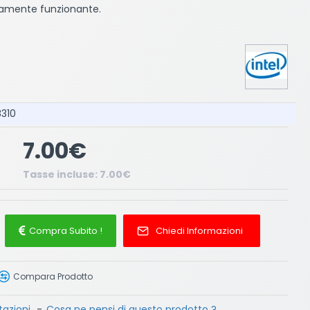
tamente funzionante.
8310
7.00€
Tasse incluse: 7.00€
Compra Subito !
Chiedi Informazioni
Compara Prodotto
azioni.
-
Cosa ne pensi di questo prodotto ?