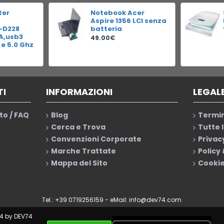
ter
Notebook Acer
Aspire 1356 LCI senza
-D228
batteria
RA,usb3
49.00€
 e 5.0 Ghz
TI
INFORMAZIONI
LEGAL
to / FAQ
Blog
Termin
Cerca e Trova
Tutte 
Convenzioni Corporate
Privac
Marche Trattate
Policy
Mappa del Sito
Cookie
Tel.: +39 0719256159 - eMail:
info@dev74.com
4 by DEV74