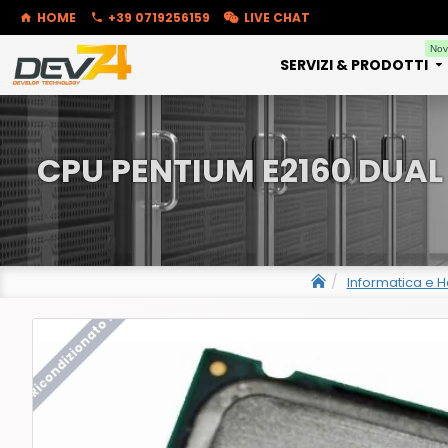
HOME
+39 0719256159
LIVE CHAT
Nov
SERVIZI & PRODOTTI
CPU PENTIUM E2160 DUAL
Informatica e 
Ricondizionato !