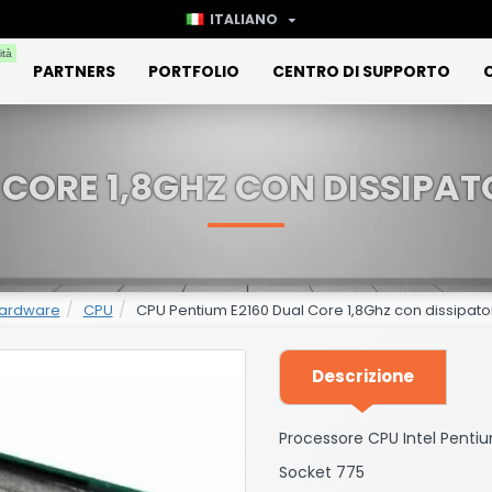
ITALIANO
ità
PARTNERS
PORTFOLIO
CENTRO DI SUPPORTO
 CORE 1,8GHZ CON DISSIPAT
Hardware
CPU
CPU Pentium E2160 Dual Core 1,8Ghz con dissipator
Descrizione
Processore CPU Intel Pentium
Socket 775