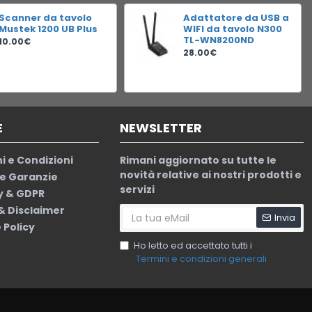
Scanner da tavolo
Adattatore da USB a
Mustek 1200 UB Plus
WIFI da tavolo N300
TL-WN8200ND
10.00€
28.00€
E
NEWSLETTER
i e Condizioni
Rimani aggiornato su tutte le
novità relative ai nostri prodotti e
le Garanzie
servizi
y & GDPR
 & Disclaimer
Invia
 Policy
Ho letto ed accettato tutti i
Termini e condizioni generali