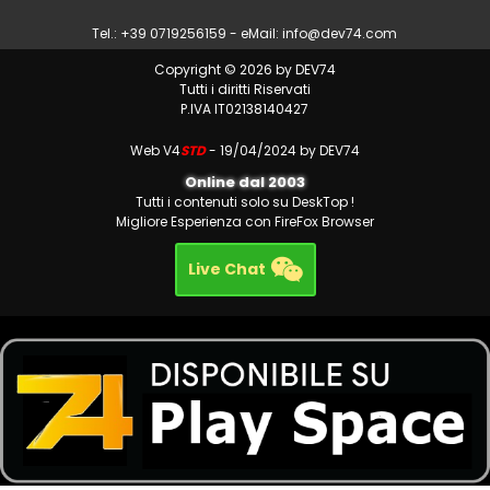
Tel.: +39 0719256159 - eMail:
info@dev74.com
Copyright © 2026 by DEV74
Tutti i diritti Riservati
P.IVA IT02138140427
Web V4
STD
- 19/04/2024 by DEV74
Online dal 2003
Tutti i contenuti solo su DeskTop !
Migliore Esperienza con FireFox Browser
Live Chat