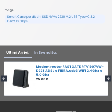
Tags:
Smart Case per dischi SSD NVMe 2230 M.2 USB Type-C 3.2
Gen2 10 Gbps
Ultimi Arrivi:
In Svendita:
Modem router FASTGATE RTV1907VW-
D228 ADSL e FIBRA,usb3 WIFI 2.4Ghz e
5.0 Ghz
25.00€