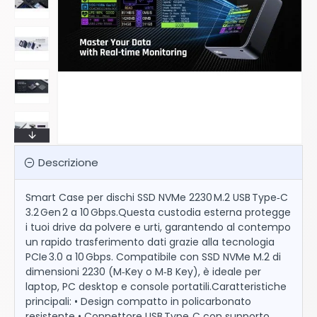
Descrizione
Smart Case per dischi SSD NVMe 2230 M.2 USB Type‑C
3.2 Gen 2 a 10 Gbps.Questa custodia esterna protegge
i tuoi drive da polvere e urti, garantendo al contempo
un rapido trasferimento dati grazie alla tecnologia
PCIe 3.0 a 10 Gbps. Compatibile con SSD NVMe M.2 di
dimensioni 2230 (M‑Key o M‑B Key), è ideale per
laptop, PC desktop e console portatili.Caratteristiche
principali: • Design compatto in policarbonato
resistente • Connettore USB Type‑C con supporto