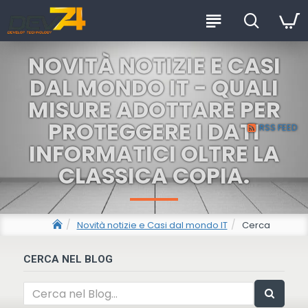
NOVITÀ NOTIZIE E CASI
DAL MONDO IT - QUALI
MISURE ADOTTARE PER
PROTEGGERE I DATI
RSS FEED
INFORMATICI OLTRE LA
CLASSICA COPIA.
Novità notizie e Casi dal mondo IT
Cerca
CERCA NEL BLOG